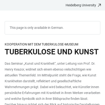
Heidelberg University
JUMP
OPEN
OPEN
ACCESSIBILITY
TO
MAIN
SEARCH
LINKS
MAIN
NAVIGATION
FORM
CONTENT
This page is only available in German.
KOOPERATION MIT DEM TUBERKULOSE-MUSEUM
TUBERKULOSE UND KUNST
Das Seminar „Kunst und Krankheit“, unter Leitung von Prof. Dr.
Henry Keazor, widmet sich einem ebenso vielschichtigen wie
aktuellen Themenfeld. Im Mittelpunkt steht die Frage, wie Kunst
Krankheiten darstellt, reflektiert und gesellschaftliche
Wahrnehmungen prägt. Dabei wird beleuchtet, wie Künstler:innen
persönliche Erfahrungen mit Krankheit in ihren Werken verarbeiten
und welche Symbolik sich in ihrer Bildsprache finden lässt.
Darüber hinaus richtet sich der Blick auf historische Darstellungen