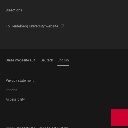
Directions
To Heidelberg University website
Diese Webseite auf
Deutsch
English
LANGUAGES
FOOTER
Privacy statement
LEGAL
Imprint
Accessibility
FOOTER
SOCIAL
MEDIA