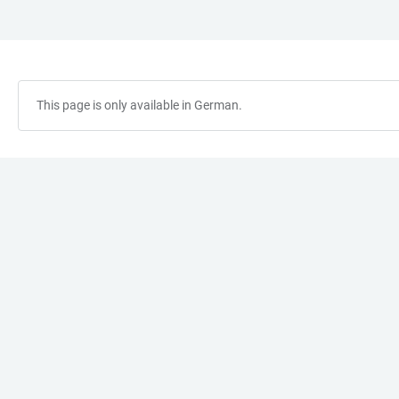
JUMP
OPEN
OPEN
ACCESSIBILITY
TO
MAIN
SEARCH
LINKS
MAIN
NAVIGATION
FORM
CONTENT
This page is only available in German.