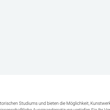
storischen Studiums und bieten die Möglichkeit, Kunstwerk
ssenschaftliche Auseinandersetzung vertiefen Sie Ihr Vers