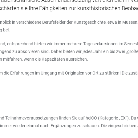
 schärfen sie Ihre Fähigkeiten zur kunsthistorischen Beob
lick in verschiedene Berufsfelder der Kunstgeschichte, etwa in Museen, D
g bei.
end, entsprechend bieten wir immer mehrere Tagesexkursionen im Semest
end zu absolvieren sind. Daher bieten wir jedes Jahr ein bis zwei „gro
 mitfahren, wenn die Kapazitäten ausreichen.
 um die Erfahrungen im Umgang mit Originalen vor Ort zu stärken! Die z
nd Teilnahmevoraussetzungen finden Sie auf heiCO (Kategorie „EX“). Da w
r immer wieder einmal nach Ergänzungen zu schauen. Die eingeschrieben