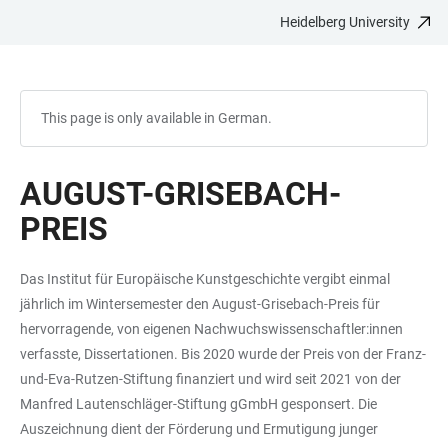
Heidelberg University
JUMP
OPEN
OPEN
ACCESSIBILITY
TO
MAIN
SEARCH
LINKS
MAIN
NAVIGATION
FORM
CONTENT
This page is only available in German.
AUGUST-GRISEBACH-
PREIS
Das Institut für Europäische Kunstgeschichte vergibt einmal
jährlich im Wintersemester den August-Grisebach-Preis für
hervorragende, von eigenen Nachwuchswissenschaftler:innen
verfasste, Dissertationen. Bis 2020 wurde der Preis von der Franz-
und-Eva-Rutzen-Stiftung finanziert und wird seit 2021 von der
Manfred Lautenschläger-Stiftung gGmbH gesponsert. Die
Auszeichnung dient der Förderung und Ermutigung junger