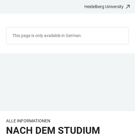
Heidelberg University
JUMP
OPEN
OPEN
ACCESSIBILITY
TO
MAIN
SEARCH
LINKS
MAIN
NAVIGATION
FORM
CONTENT
This page is only available in German.
ALLE INFORMATIONEN
NACH DEM STUDIUM