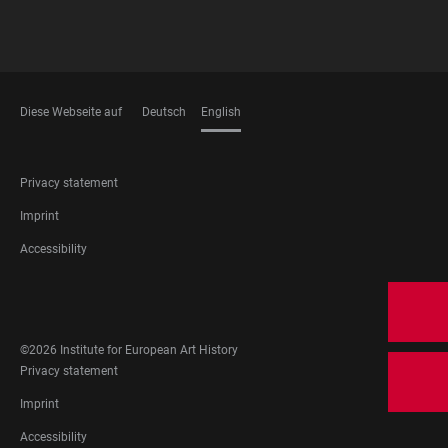
Diese Webseite auf
Deutsch
English
LANGUAGES
FOOTER
Privacy statement
LEGAL
Imprint
Accessibility
FOOTER
SOCIAL
MEDIA
©2026 Institute for European Art History
FOOTER
Privacy statement
LEGAL
Imprint
Accessibility