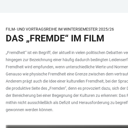
ZUM
HAUPTNAVIGATION
WEBSEITENSUCHE
LINKS
HAUPTINHALT
ÖFFNEN
ÖFFNEN
ZUR
BARRIEREFREIHEIT
FILM- UND VORTRAGSREIHE IM WINTERSEMESTER 2025/26
DAS „FREMDE“ IM FILM
„Fremdheit“ ist ein Begriff, der aktuell in vielen politischen Debatte
hingegen zur Bezeichnung einer häufig dadurch bedingten Leidenserfa
Fremdheit wird empfunden, wenn unterschiedliche Werte und Normen 
Genauso wie physische Fremdheit eine Grenze zwischen dem vertraute
Anderem prägt auch die Idee einer kulturellen Fremdheit, bei der Sp
die produktive Seite des „Fremden“, denn es provoziert dazu, sich d
der Bereicherung bei einer Begegnung der Kulturen zu erkennen: Das
mithin nicht ausschließlich als Defizit und Herausforderung zu begr
gewonnen werden können.