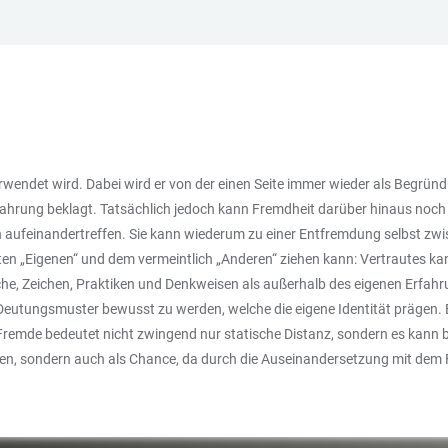
n verwendet wird. Dabei wird er von der einen Seite immer wieder als Begr
hrung beklagt. Tatsächlich jedoch kann Fremdheit darüber hinaus noch s
aufeinandertreffen. Sie kann wiederum zu einer Entfremdung selbst zw
n „Eigenen“ und dem vermeintlich „Anderen“ ziehen kann: Vertrautes kan
rache, Zeichen, Praktiken und Denkweisen als außerhalb des eigenen Erf
er Deutungsmuster bewusst zu werden, welche die eigene Identität prägen.
 Fremde bedeutet nicht zwingend nur statische Distanz, sondern es kann
eifen, sondern auch als Chance, da durch die Auseinandersetzung mit dem