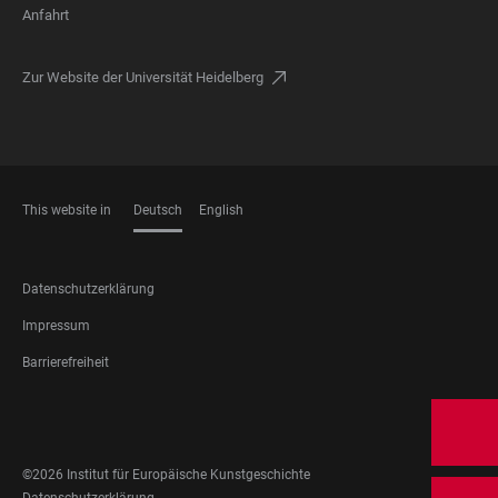
Anfahrt
Zur Website der Universität Heidelberg
This website in
Deutsch
English
SPRACHEN
FOOTER
Datenschutzerklärung
LEGAL
Impressum
Barrierefreiheit
FOOTER
SOCIAL
MEDIA
©2026 Institut für Europäische Kunstgeschichte
Datenschutzerklärung