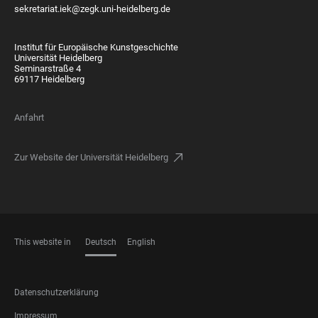
sekretariat.iek@zegk.uni-heidelberg.de
Institut für Europäische Kunstgeschichte
Universität Heidelberg
Seminarstraße 4
69117 Heidelberg
Anfahrt
Zur Website der Universität Heidelberg
This website in
Deutsch
English
SPRACHEN
FOOTER
Datenschutzerklärung
LEGAL
Impressum