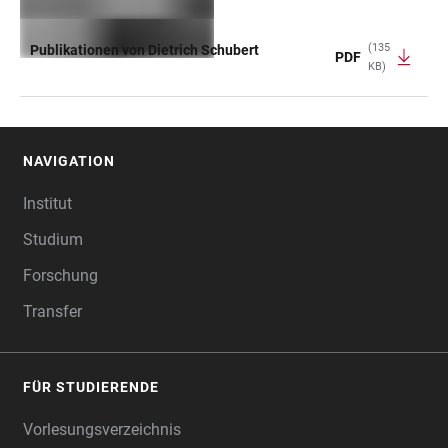
(135
Publikationen von Dietrich Schubert
PDF
KB)
TABELLE
NAVIGATION
FOOTER
Institut
Studium
Forschung
Transfer
FÜR STUDIERENDE
Vorlesungsverzeichnis