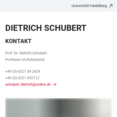
Universität Heidelberg
ZUM
HAUPTNAVIGATION
WEBSEITENSUCHE
LINKS
HAUPTINHALT
ÖFFNEN
ÖFFNEN
ZUR
DIETRICH SCHUBERT
BARRIEREFREIHEIT
KONTAKT
Prof. Dr. Dietrich Schubert
Professor im Ruhestand
+49 (0) 6221 54 2429
+49 (0) 6221 652712
schubert.dietrich@online.de