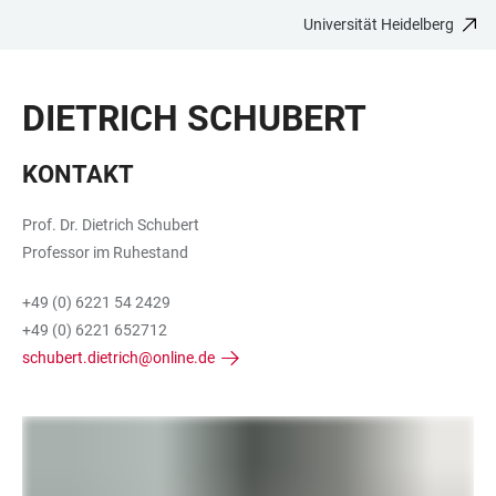
Universität Heidelberg
ZUM
HAUPTNAVIGATION
WEBSEITENSUCHE
LINKS
HAUPTINHALT
ÖFFNEN
ÖFFNEN
ZUR
DIETRICH SCHUBERT
BARRIEREFREIHEIT
KONTAKT
Prof. Dr. Dietrich Schubert
Professor im Ruhestand
+49 (0) 6221 54 2429
+49 (0) 6221 652712
schubert.dietrich@online.de