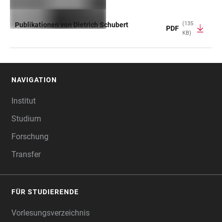
(135
Publikationen von Dietrich Schubert
PDF
KB)
TABELLE
NAVIGATION
FOOTER
Institut
Studium
Forschung
Transfer
FÜR STUDIERENDE
Vorlesungsverzeichnis