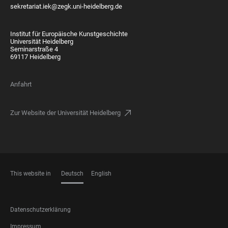
sekretariat.iek@zegk.uni-heidelberg.de
Institut für Europäische Kunstgeschichte
Universität Heidelberg
Seminarstraße 4
69117 Heidelberg
Anfahrt
Zur Website der Universität Heidelberg
This website in
Deutsch
English
SPRACHEN
FOOTER
Datenschutzerklärung
LEGAL
Impressum