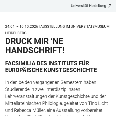
Universität Heidelberg
ZUM
HAUPTNAVIGATION
WEBSEITENSUCHE
LINKS
HAUPTINHALT
ÖFFNEN
ÖFFNEN
ZUR
BARRIEREFREIHEIT
24.04. – 10.10.2026 | AUSSTELLUNG IM UNIVERSITÄTSMUSEUM
HEIDELBERG
DRUCK MIR ’NE
HANDSCHRIFT!
FACSIMILIA DES INSTITUTS FÜR
EUROPÄISCHE KUNSTGESCHICHTE
In den beiden vergangenen Semestern haben
Studierende in zwei interdisziplinären
Lehrveranstaltungen der Kunstgeschichte und der
Mittellateinischen Philologie, geleitet von Tino Licht
und Rebecca Müller, eine Ausstellung vorbereitet.