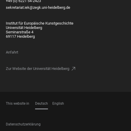
+49 (0) 6221 54-2423
sekretariat.iek@zegk.uni-heidelberg.de
Institut für Europäische Kunstgeschichte
Universität Heidelberg
Seminarstraße 4
69117 Heidelberg
Anfahrt
Zur Website der Universität Heidelberg
This website in
Deutsch
English
SPRACHEN
FOOTER
Datenschutzerklärung