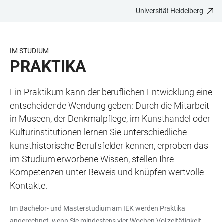
Universität Heidelberg
ZUM
HAUPTNAVIGATION
WEBSEITENSUCHE
LINKS
HAUPTINHALT
ÖFFNEN
ÖFFNEN
ZUR
BARRIEREFREIHEIT
IM STUDIUM
PRAKTIKA
Ein Praktikum kann der beruflichen Entwicklung eine
entscheidende Wendung geben: Durch die Mitarbeit
in Museen, der Denkmalpflege, im Kunsthandel oder
Kulturinstitutionen lernen Sie unterschiedliche
kunsthistorische Berufsfelder kennen, erproben das
im Studium erworbene Wissen, stellen Ihre
Kompetenzen unter Beweis und knüpfen wertvolle
Kontakte.
Im Bachelor- und Masterstudium am IEK werden Praktika
angerechnet, wenn Sie mindestens vier Wochen Vollzeitätigkeit