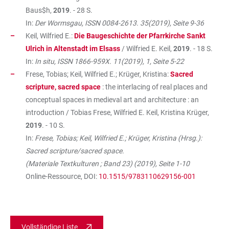
Baus$h,
2019
. - 28 S.
In:
Der Wormsgau, ISSN 0084-2613. 35(2019), Seite 9-36
Keil, Wilfried E.:
Die Baugeschichte der Pfarrkirche Sankt
Ulrich in Altenstadt im Elsass
/ Wilfried E. Keil,
2019
. - 18 S.
In:
In situ, ISSN 1866-959X. 11(2019), 1, Seite 5-22
Frese, Tobias; Keil, Wilfried E.; Krüger, Kristina:
Sacred
scripture, sacred space
: the interlacing of real places and
conceptual spaces in medieval art and architecture : an
introduction / Tobias Frese, Wilfried E. Keil, Kristina Krüger,
2019
. - 10 S.
In:
Frese, Tobias; Keil, Wilfried E.; Krüger, Kristina (Hrsg.):
Sacred scripture/sacred space.
(Materiale Textkulturen ; Band 23) (2019), Seite 1-10
Online-Ressource, DOI:
10.1515/9783110629156-001
Vollständige Liste