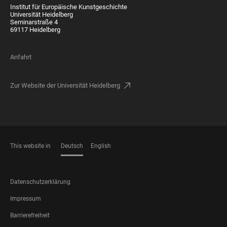
Institut für Europäische Kunstgeschichte
Universität Heidelberg
Seminarstraße 4
69117 Heidelberg
Anfahrt
Zur Website der Universität Heidelberg
This website in
Deutsch
English
SPRACHEN
FOOTER
Datenschutzerklärung
LEGAL
Impressum
Barrierefreiheit