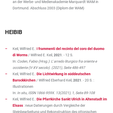
an der Werbe- und Medienakademie Marquardt WAM in
Dortmund. Abschluss 2003 (Diplom der WAM)
HEIBIB
Keil, Wilfried E.:
I frammenti del recinto del coro del duomo
di Worms
/ Wilfried E. Keil,
2021
. - 12 S.
In:
Coden, Fabio (Hrsg.): L' arredo liturgico fra oriente e
occidente (V-XV secolo). (2021), Seite 486-497
Keil, Wilfried E.:
Die Lichtwirkung in süddeutschen
Barockkirchen
/ Wilfried Eberhard Keil,
2021
. - 20 S. :
Illustrationen
In:
In situ, ISSN 1866-959X. 13(2021), 1, Seite 89-108
Keil, Wilfried E.:
Die Pfarrkirche Sankt Ulrich in Altenstadt im
Elsass
: neue Datierungen durch Vergleiche der
Steinbearbeitung und Rekonstruktion des ottonischen