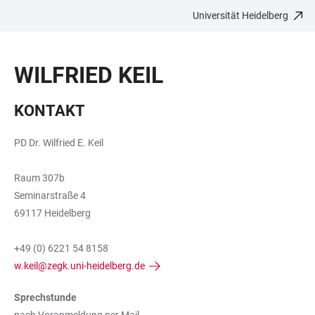
Universität Heidelberg
ZUM
HAUPTNAVIGATION
WEBSEITENSUCHE
LINKS
HAUPTINHALT
ÖFFNEN
ÖFFNEN
ZUR
WILFRIED KEIL
BARRIEREFREIHEIT
KONTAKT
PD Dr. Wilfried E. Keil
Raum 307b
Seminarstraße 4
69117 Heidelberg
+49 (0) 6221 54 8158
w.keil@zegk.uni-heidelberg.de
Sprechstunde