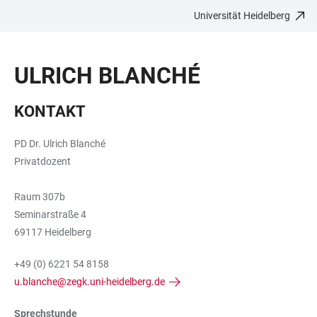
Universität Heidelberg
ZUM
HAUPTNAVIGATION
WEBSEITENSUCHE
LINKS
HAUPTINHALT
ÖFFNEN
ÖFFNEN
ZUR
ULRICH BLANCHÉ
BARRIEREFREIHEIT
KONTAKT
PD Dr. Ulrich Blanché
Privatdozent
Raum 307b
Seminarstraße 4
69117 Heidelberg
+49 (0) 6221 54 8158
u.blanche@zegk.uni-heidelberg.de
Sprechstunde