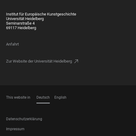
Institut für Europäische Kunstgeschichte
Universität Heidelberg
Seminarstraße 4
69117 Heidelberg
Anfahrt
Zur Website der Universität Heidelberg
This website in
Deutsch
English
SPRACHEN
FOOTER
Datenschutzerklärung
LEGAL
Impressum