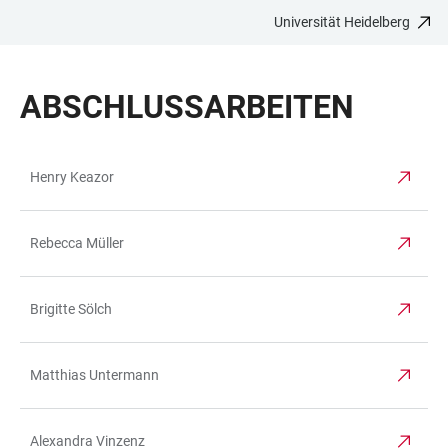
Universität Heidelberg
ZUM
HAUPTNAVIGATION
WEBSEITENSUCHE
LINKS
HAUPTINHALT
ÖFFNEN
ÖFFNEN
ZUR
ABSCHLUSSARBEITEN
BARRIEREFREIHEIT
Henry Keazor
TABELLE
Rebecca Müller
Brigitte Sölch
Matthias Untermann
Alexandra Vinzenz