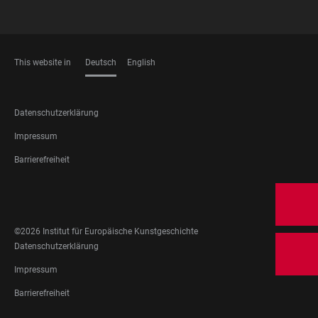
This website in
Deutsch
English
SPRACHEN
FOOTER
Datenschutzerklärung
LEGAL
Impressum
Barrierefreiheit
FOOTER
SOCIAL
MEDIA
©2026 Institut für Europäische Kunstgeschichte
FOOTER
Datenschutzerklärung
LEGAL
Impressum
Barrierefreiheit