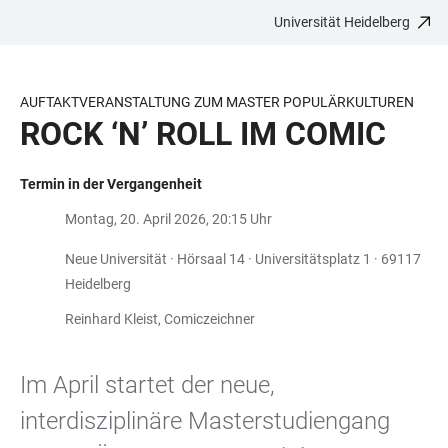
Universität Heidelberg
ZUM
HAUPTNAVIGATION
WEBSEITENSUCHE
LINKS
HAUPTINHALT
ÖFFNEN
ÖFFNEN
ZUR
BARRIEREFREIHEIT
AUFTAKTVERANSTALTUNG ZUM MASTER POPULÄRKULTUREN
ROCK ‘N’ ROLL IM COMIC
Termin in der Vergangenheit
Montag, 20. April 2026, 20:15 Uhr
Neue Universität · Hörsaal 14 · Universitätsplatz 1 · 69117
Heidelberg
Reinhard Kleist, Comiczeichner
Im April startet der neue,
interdisziplinäre Masterstudiengang