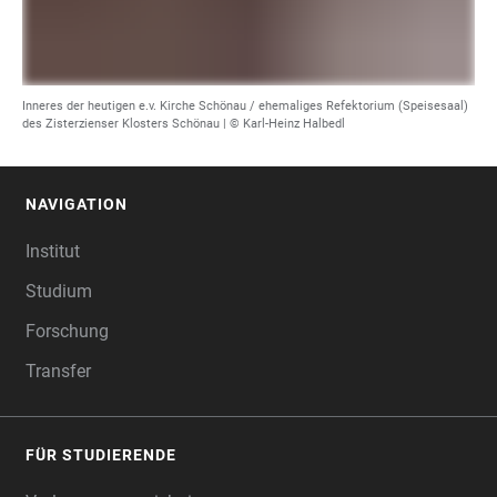
Inneres der heutigen e.v. Kirche Schönau / ehemaliges Refektorium (Speisesaal)
des Zisterzienser Klosters Schönau | © Karl-Heinz Halbedl
NAVIGATION
FOOTER
Institut
Studium
Forschung
Transfer
FÜR STUDIERENDE