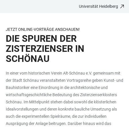
Universität Heidelberg
ZUM
HAUPTNAVIGATION
WEBSEITENSUCHE
LINKS
HAUPTINHALT
ÖFFNEN
ÖFFNEN
ZUR
BARRIEREFREIHEIT
JETZT ONLINE-VORTRÄGE ANSCHAUEN!
DIE SPUREN DER
ZISTERZIENSER IN
SCHÖNAU
In einer vom historischen Verein Alt-Schönau e.V. gemeinsam mit
der Stadt Schönau veranstalteten Vortragsreihe geben Kunst- und
Bauhistoriker eine Einordnung in die architektonische und
wirtschaftsgeschichtliche Bedeutung des Zisterzienserklosters
Schönau. Im Mittelpunkt stehen dabei sowohl die klösterlichen
Idealvorstellungen und deren konkrete bauliche Umsetzung als
auch die experimentellen Spielräume, die zur individuellen
Ausprägung der Anlage beitrugen. Darüber hinaus wird das