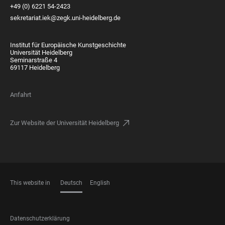
+49 (0) 6221 54-2423
sekretariat.iek@zegk.uni-heidelberg.de
Institut für Europäische Kunstgeschichte
Universität Heidelberg
Seminarstraße 4
69117 Heidelberg
Anfahrt
Zur Website der Universität Heidelberg
This website in
Deutsch
English
SPRACHEN
FOOTER
Datenschutzerklärung