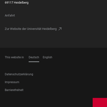
69117 Heidelberg
Anfahrt
Zur Website der Universität Heidelberg
This website in
Deutsch
English
SPRACHEN
FOOTER
Datenschutzerklärung
LEGAL
Impressum
Barrierefreiheit
FOOTER